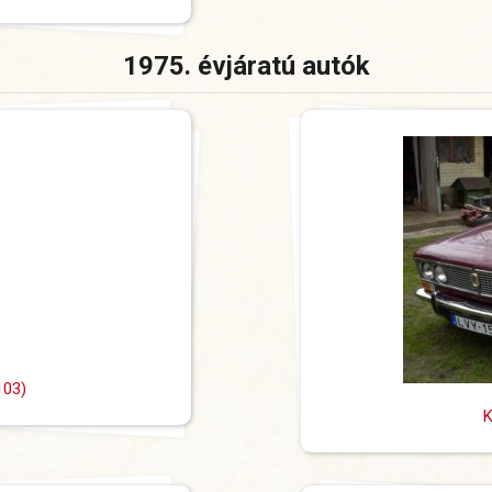
1975. évjáratú autók
103)
K