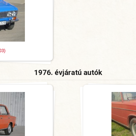
03)
1976. évjáratú autók