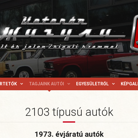
ERTETŐK
TAGJAINK AUTÓI
EGYESÜLETRŐL
KÉPGAL
2103 típusú autók
1973. évjáratú autók