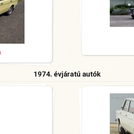
)
1974. évjáratú autók