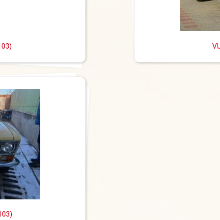
103)
V
103)