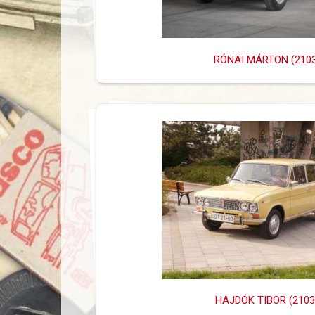
RÓNAI MÁRTON (2103
HAJDÓK TIBOR (2103