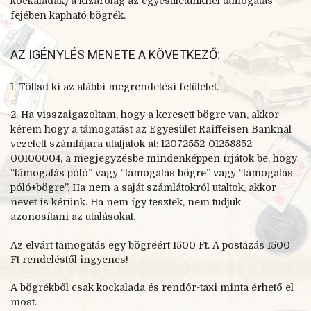
kockaladák) a kizárólag az egyesületünknél támogatás
fejében kapható bögrék.
AZ IGÉNYLÉS MENETE A KÖVETKEZŐ:
1. Töltsd ki az alábbi megrendelési felületet.
2. Ha visszaigazoltam, hogy a keresett bögre van, akkor
kérem hogy a támogatást az Egyesület Raiffeisen Banknál
vezetett számlájára utaljátok át: 12072552-01258852-
00100004, a megjegyzésbe mindenképpen írjátok be, hogy
“támogatás póló” vagy “támogatás bögre” vagy “támogatás
póló+bögre”. Ha nem a saját számlátokról utaltok, akkor
nevet is kérünk. Ha nem így tesztek, nem tudjuk
azonosítani az utalásokat.
Az elvárt támogatás egy bögréért 1500 Ft. A postázás 1500
Ft rendeléstől ingyenes!
A bögrékből csak kockalada és rendőr-taxi minta érhető el
most.