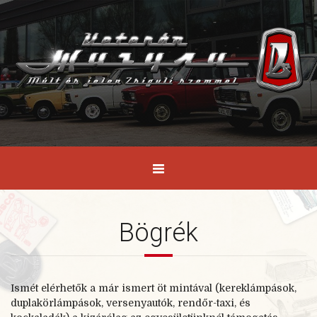
Bögrék
Ismét elérhetők a már ismert öt mintával (kereklámpások,
duplakörlámpások, versenyautók, rendőr-taxi, és