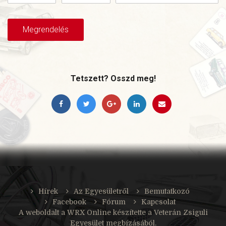
Tetszett? Osszd meg!
Hírek
Az Egyesületről
Bemutatkozó
Facebook
Fórum
Kapcsolat
A weboldalt a
WRX Online
készítette a Veterán Zsiguli
Egyesület megbízásából.