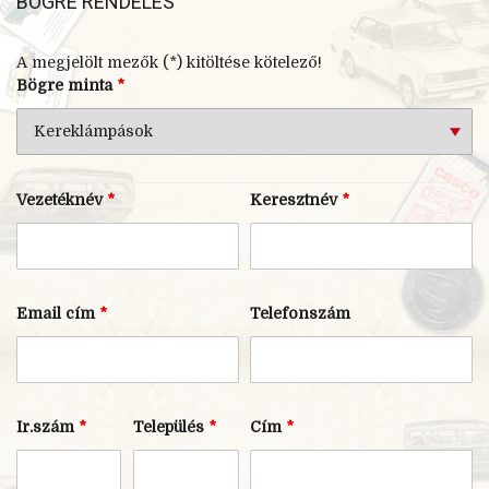
BÖGRE RENDELÉS
A megjelölt mezők (*) kitöltése kötelező!
Bögre minta
*
Vezetéknév
*
Keresztnév
*
Email cím
*
Telefonszám
Ir.szám
*
Település
*
Cím
*