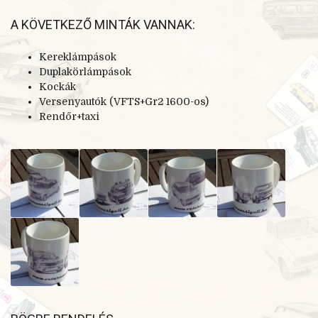
A KÖVETKEZŐ MINTÁK VANNAK:
Kereklámpások
Duplakörlámpások
Kockák
Versenyautók (VFTS+Gr2 1600-os)
Rendőr+taxi