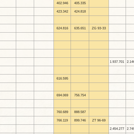
402.946
405.335
423.342
424.818
624.816
635.651
ZG 93-
33
1.937.701
2.14
616.595
694.069
756.754
760.689
888.587
766.119
899.746
ZT 96-
69
2.454.277
2.74