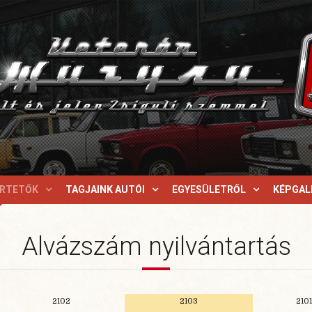
ERTETŐK
TAGJAINK AUTÓI
EGYESÜLETRŐL
KÉPGAL
Alvázszám nyilvántartás
2102
2103
2101