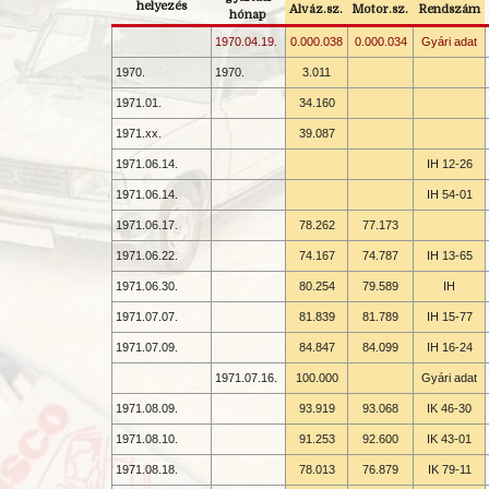
helyezés
Alváz.sz.
Motor.sz.
Rendszám
hónap
1970.04.19.
0.000.038
0.000.034
Gyári adat
1970.
1970.
3.011
1971.01.
34.160
1971.xx.
39.087
1971.06.14.
IH 12-
26
1971.06.14.
IH 54-
01
1971.06.17.
78.262
77.173
1971.06.22.
74.167
74.787
IH 13-
65
1971.06.30.
80.254
79.589
IH
1971.07.07.
81.839
81.789
IH 15-
77
1971.07.09.
84.847
84.099
IH 16-
24
1971.07.16.
100.000
Gyári adat
1971.08.09.
93.919
93.068
IK 46-
30
1971.08.10.
91.253
92.600
IK 43-
01
1971.08.18.
78.013
76.879
IK 79-
11