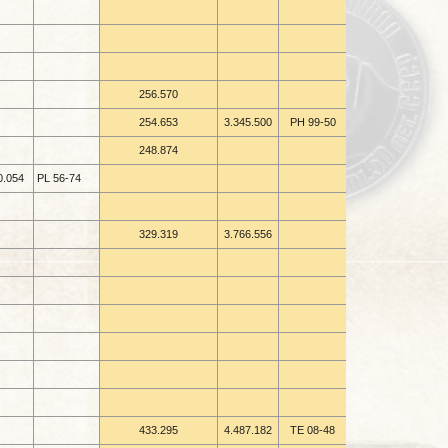
256.570
254.653
3.345.500
PH 99-
50
248.874
0.054
PL 56-
74
329.319
3.766.556
433.295
4.487.182
TE 08-
48