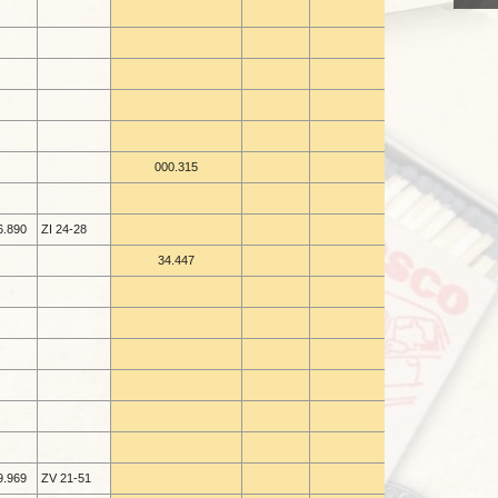
000.315
6.890
ZI 24-
28
34.447
9.969
ZV 21-
51