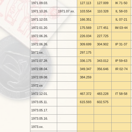
1971.09.03.
127.113
127.009
IK 71-
50
1971.10.26.
1971.07.xx.
103.554
110.328
IL 58-
03
1971.12.03.
166.351
IL 07-
21
1972.01.20.
175.569
177.451
IM 03-
44
1972.06.26.
226.034
227.725
1972.06.26.
309.699
304.902
IP 31-
37
1972.xx.
297.175
1972.07.28.
336.175
343.012
IP 59-
63
1972.08.04.
349.347
356.646
IR 02-
74
1972.09.08.
384.259
1972.xx
1972.12.01.
467.372
483.228
IT 58-
58
1973.05.11.
615.593
602.575
1973.05.17.
1973.05.16.
1973.xx.