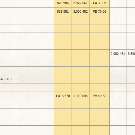
828.986
2.922.667
PA 30-
69
851.851
3.060.452
PB 76-
03
2.982.461
3.59
373.118
1.013.678
4.119.544
PV 49-
50