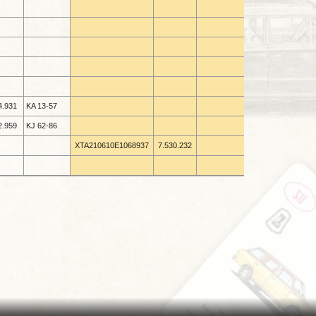
4.931
KA 13-
57
2.959
KJ 62-
86
XTA210610E1068937
7.530.232