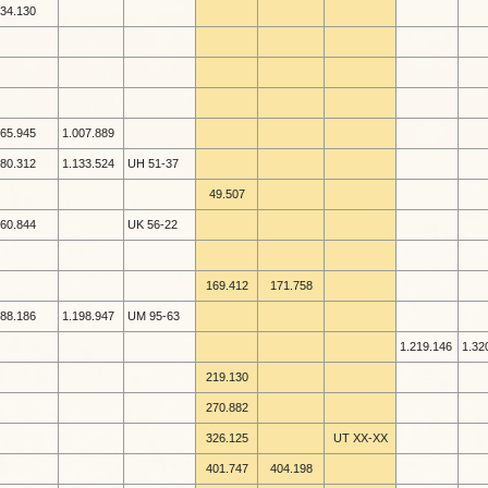
34.130
65.945
1.007.889
80.312
1.133.524
UH 51-
37
49.507
60.844
UK 56-
22
169.412
171.758
88.186
1.198.947
UM 95-
63
1.219.146
1.32
219.130
270.882
326.125
UT XX-
XX
401.747
404.198