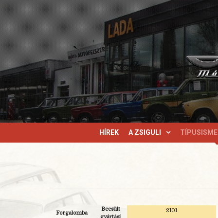
HÍREK
A ZSIGULI
TÍPUSISM
Becsült
2101
Forgalomba
gyártási