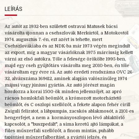
LEÍRÁS
Az autót az 1932-
ben született ostravai Matusek bácsi
vásárolta újonnan a csehszlovák Merkúrtól, a Motokovtól
1974. augusztus 7.-
én, ezt azért is tehette, mert
Csehszlovákiába és az NDK-
ba már 1973 végén megindult
az export, míg a magyar vásárlóknak 1975 márciusig kellett
várni az első autókra. Tőle a felesége örökölte 1995-
ben,
majd egy cseh gyűjtőtárs vásárolta meg 2010-
ben, én tőle
vásároltam egy évre rá. Az autó eredeti rendszáma OVC 26-
32, alvázszáma 169412, aminek alapján valószínűleg 1974
májusi vagy júniusi gyártás. Az autó jórészt magán
hordozza a korai 1500-
ök minden jellemzőjét, az apró
rácsos homlokfali beömlőt, a krómozott motorháztető
beömlőt, és C oszlopi szellőzőt, a fekete alapon fehér cirill
Zsiguli feliratot, a lábpumpás, zacskós ablakmosót, a 2101-
es
hengerfejet, a nem a kormányoszlopon lévő ablaktörlő
kapcsolót, a "buszpedált", a sima keretű ajtó lámpákat, a
füles műszerfali szellőzőt, a finom mintás, puhább
tapintású műszerfalborítást, a gyártói jelzés, és