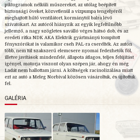
piktogramok nélküli műszereket, az utólag beépített
biztonsági öveket, közvetlenül a vízpumpa tengelyéről
meghajtott hűtő ventilátort, kormánytól balra lévő
szívatókart. Az autóról hiányzik az egyik legfeltűnőbb
jellemző, a nagy szögletes saválló véges hátsó dob, és az
eredeti ritka NDK AKA Elektrik gyártmányú tompított
fényszórókat is valamikor cseh PAL-
ra cserélték. Az autón
több, nem túl szakszerű elemcsere nyomai fedezhetők föl,
illetve javítások mindenfelé, állapota átlagos, teljes felújítást
igényel, motorja viszont olyan szépen jár, ahogy én még
Ladát nem hallottam járni.
A költségek racinolizálása miatt
ezt az autó a Meleg Norbival közösen vásároltuk, és újítottuk
fel.
GALÉRIA