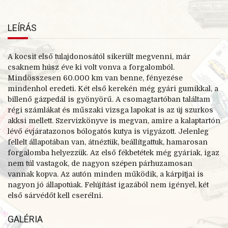
LEÍRÁS
A kocsit első tulajdonosától sikerült megvenni, már
csaknem húsz éve ki volt vonva a forgalomból.
Mindösszesen 60.000 km van benne, fényezése
mindenhol eredeti. Két első kerekén még gyári gumikkal, a
billenő gázpedál is gyönyörű. A csomagtartóban találtam
régi számlákat és műszaki vizsga lapokat is az új szurkos
akksi mellett. Szervizkönyve is megvan, amire a kalaptartón
lévő évjáratazonos bólogatós kutya is vigyázott. Jelenleg
fellelt állapotában van, átnéztük, beállítgattuk, hamarosan
forgalomba helyezzük. Az első fékbetétek még gyáriak, igaz
nem túl vastagok, de nagyon szépen párhuzamosan
vannak kopva. Az autón minden működik, a kárpitjai is
nagyon jó állapotúak. Felújítást igazából nem igényel, két
első sárvédőt kell cserélni.
GALÉRIA