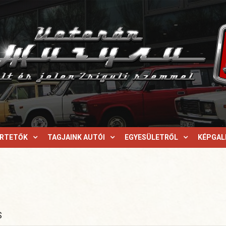
ERTETŐK
TAGJAINK AUTÓI
EGYESÜLETRŐL
KÉPGAL
S