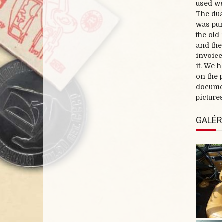
used we
The dua
was pur
the old
and the
invoice
it. We 
on the 
documen
picture
GALÉR