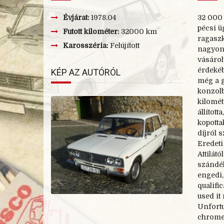
Évjárat:
1978.04
32 000
pécsi ü
Futott kilométer:
32000 km
ragaszk
Karosszéria:
Felújított
nagyon 
vásárol
érdekéb
KÉP AZ AUTÓRÓL
még a g
konzolb
kilomét
állított
kopotta
díjról 
Eredeti
Attilát
szándék
engedi,
qualifi
used it
Unfortu
chromed