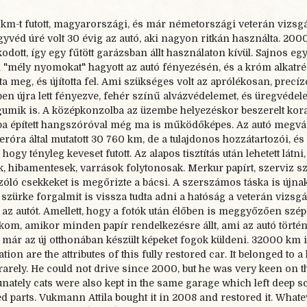
 km-
t futott, magyarországi
, és már németországi
veterán vizsgáv
gyvéd úré volt 30 évig az autó, aki nagyon ritkán használta. 200
odott, így egy fűtött garázsban állt használaton kívül. Sajnos eg
"mély nyomokat" hagyott az autó fényezésén, és a króm alkatré
ta meg, és újította fel. Ami szükséges volt az aprólékosan, precíz
en újra lett fényezve, fehér színű alvázvédelemet, és üregvédel
umik is. A középkonzolba az üzembe helyezéskor beszerelt ko
a épített hangszóróval még ma is működőképes. Az autó megvás
eróra által mutatott 30 760 km, de a tulajdonos hozzátartozói, és 
a, hogy tényleg keveset futott. Az alapos tisztítás után lehetett l
k, hibamentesek, varrások folytonosak. Merkur papírt, szerviz szá
szóló csekkeket is megőrizte a bácsi. A szerszámos táska is új
 szürke forgalmit is vissza tudta adni a hatóság a veterán vizsg
ól az autót. Amellett, hogy a fotók után élőben is meggyőzően szép
om, amikor minden papír rendelkezésre állt, ami az autó történet
 már az új otthonában készült képeket fogok küldeni.
32000 km in
cation are the attributes of this fully restored car. It belonged t
 rarely. He could not drive since 2000, but he was very keen on th
nately cats were also kept in the same garage which left deep s
 parts. Vukmann Attila bought it in 2008 and restored it. Whate