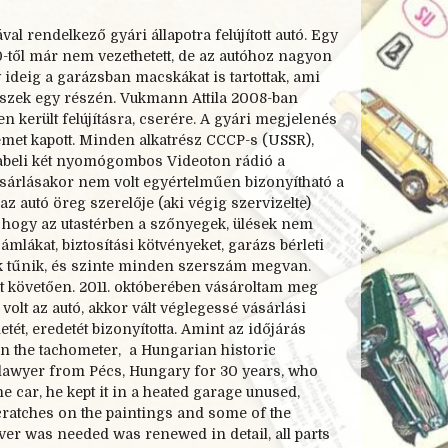
al rendelkező gyári állapotra felújított autó. Egy
0-
től már nem vezethetett, de az autóhoz nagyon
y ideig a garázsban macskákat is tartottak, ami
szek egy részén. Vukmann Attila 2008-
ban
en került felújításra, cserére. A gyári megjelenés
emet kapott. Minden alkatrész CCCP-
s (USSR),
rabeli két nyomógombos Videoton rádió a
árlásakor nem volt egyértelműen bizonyítható a
az autó öreg szerelője (aki végig szervizelte)
átni, hogy az utastérben a szőnyegek, ülések nem
mlákat, biztosítási kötvényeket, garázs bérleti
nak tűnik, és szinte minden szerszám megvan.
át követően. 2011. októberében vásároltam meg
 volt az autó, akkor vált véglegessé vásárlási
ét, eredetét bizonyította. Amint az időjárás
 the tachometer, a Hungarian historic
o a lawyer from Pécs, Hungary for 30 years, who
e car, he kept it in a heated garage unused,
cratches on the paintings and some of the
ver was needed was renewed in detail, all parts