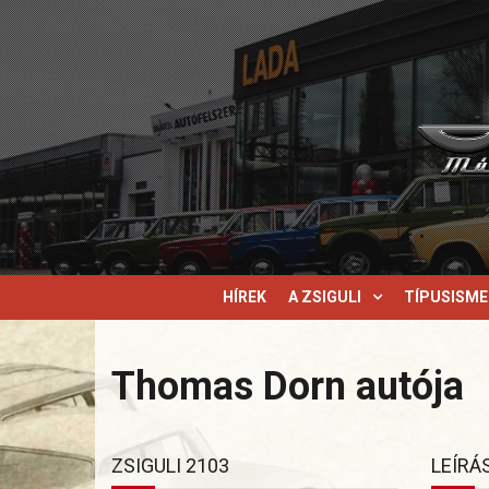
HÍREK
A ZSIGULI
TÍPUSISM
Thomas Dorn autója
ZSIGULI 2103
LEÍRÁ