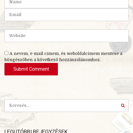
(
a
*
m
E
)
e
m
a
i
W
l
e
b
s
A nevem, e-mail címem, és weboldalcímem mentése a
i
böngészőben a következő hozzászólásomhoz.
t
e
LEGUTÓBBI BEJEGYZÉSEK