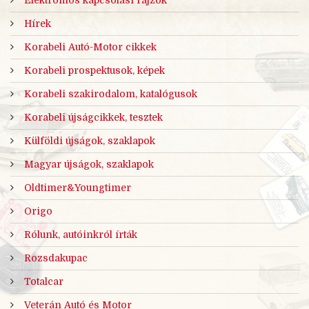
Elektromos kapcsolási rajzok
Hírek
Korabeli Autó-Motor cikkek
Korabeli prospektusok, képek
Korabeli szakirodalom, katalógusok
Korabeli újságcikkek, tesztek
Külföldi újságok, szaklapok
Magyar újságok, szaklapok
Oldtimer&Youngtimer
Origo
Rólunk, autóinkról írták
Rozsdakupac
Totalcar
Veterán Autó és Motor