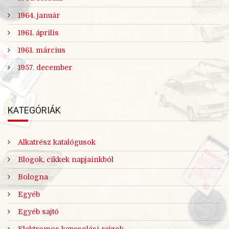
1964. január
1961. április
1961. március
1957. december
KATEGÓRIÁK
Alkatrész katalógusok
Blogok, cikkek napjainkból
Bologna
Egyéb
Egyéb sajtó