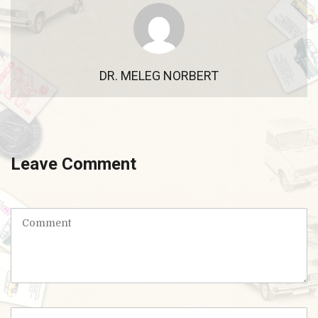
DR. MELEG NORBERT
Leave Comment
C
o
m
m
e
n
t
N