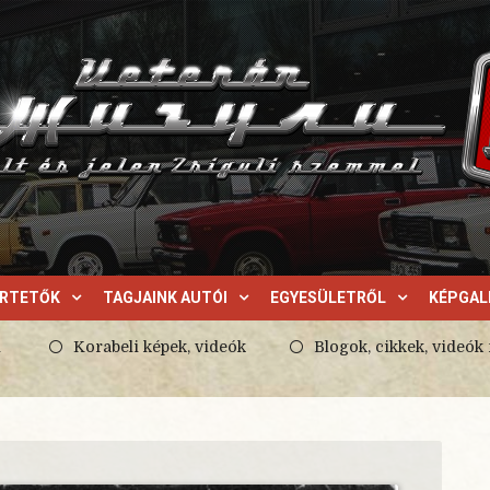
ERTETŐK
TAGJAINK AUTÓI
EGYESÜLETRŐL
KÉPGAL
l
Korabeli képek, videók
Blogok, cikkek, videók