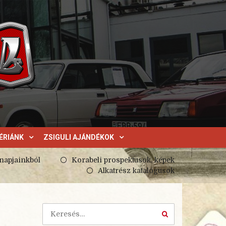
ÉRIÁNK
ZSIGULI AJÁNDÉKOK
 napjainkból
Korabeli prospektusok, képek
Alkatrész katalógusok