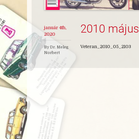
2010 május
január 4th,
2020
Veteran_2010_05_2103
By Dr. Meleg
Norbert