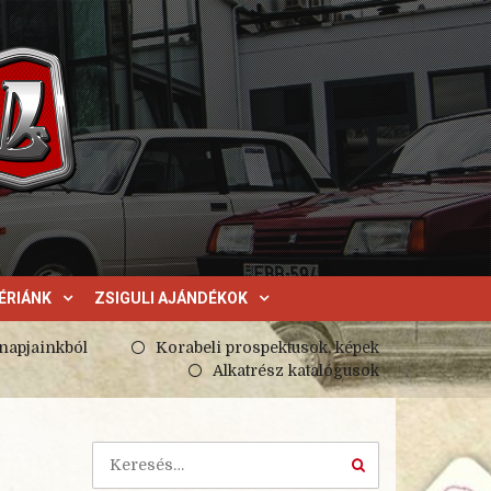
ÉRIÁNK
ZSIGULI AJÁNDÉKOK
 napjainkból
Korabeli prospektusok, képek
Alkatrész katalógusok