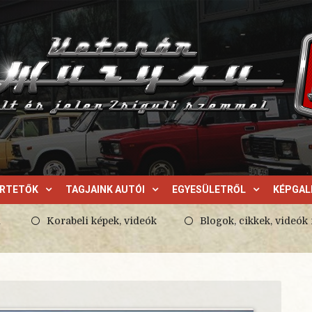
ERTETŐK
TAGJAINK AUTÓI
EGYESÜLETRŐL
KÉPGAL
l
Korabeli képek, videók
Blogok, cikkek, videók