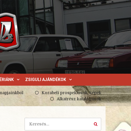
ÉRIÁNK
ZSIGULI AJÁNDÉKOK
 napjainkból
Korabeli prospektusok, képek
Alkatrész katalógusok