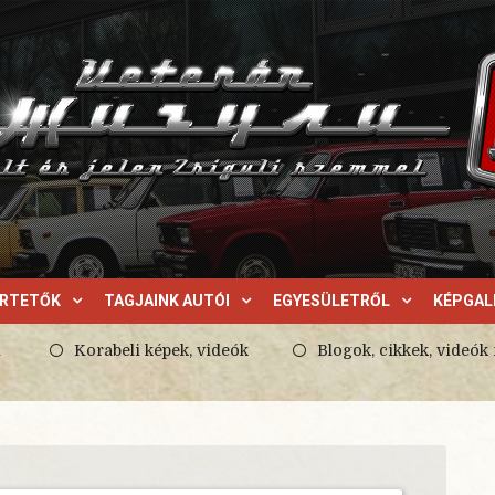
ERTETŐK
TAGJAINK AUTÓI
EGYESÜLETRŐL
KÉPGAL
l
Korabeli képek, videók
Blogok, cikkek, videók