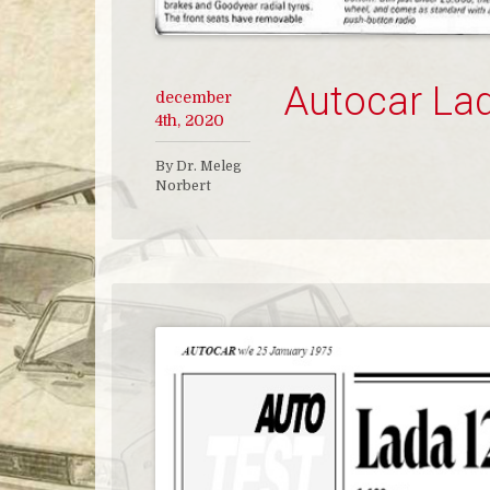
Autocar La
december
4th, 2020
By Dr. Meleg
Norbert