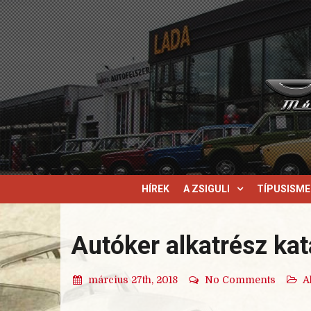
HÍREK
A ZSIGULI
TÍPUSISM
Autóker alkatrész ka
március 27th, 2018
No Comments
A