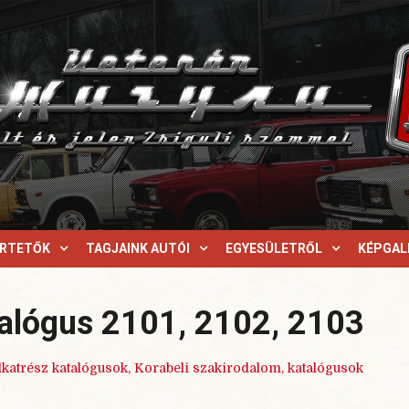
ERTETŐK
TAGJAINK AUTÓI
EGYESÜLETRŐL
KÉPGAL
talógus 2101, 2102, 2103
lkatrész katalógusok
,
Korabeli szakirodalom, katalógusok