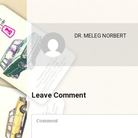
DR. MELEG NORBERT
Leave Comment
C
o
m
m