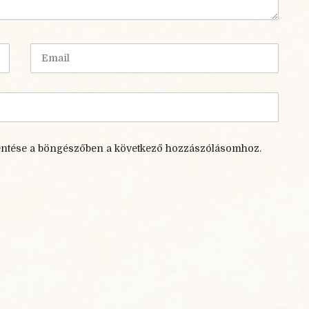
E
m
a
i
l
ntése a böngészőben a következő hozzászólásomhoz.