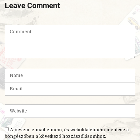
Leave Comment
C
o
m
m
e
n
t
N
(
a
*
m
E
)
e
m
a
i
W
l
e
b
s
A nevem, e-mail címem, és weboldalcímem mentése a
i
böngészőben a következő hozzászólásomhoz.