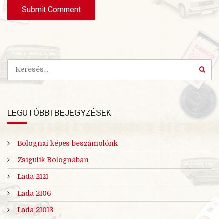
t
e
LEGUTÓBBI BEJEGYZÉSEK
Bolognai képes beszámolónk
Zsigulik Bolognában
Lada 2121
Lada 2106
Lada 21013