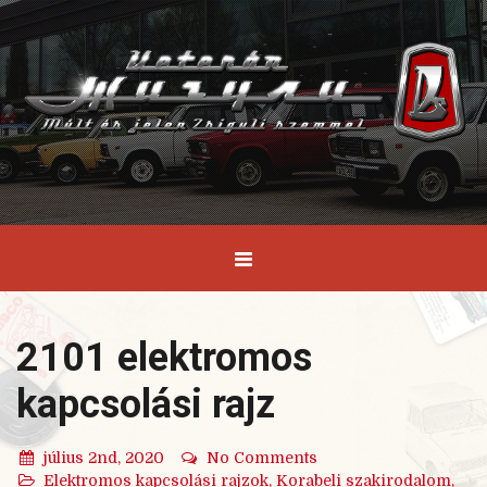
2101 elektromos
kapcsolási rajz
július 2nd, 2020
No Comments
Elektromos kapcsolási rajzok
,
Korabeli szakirodalom,