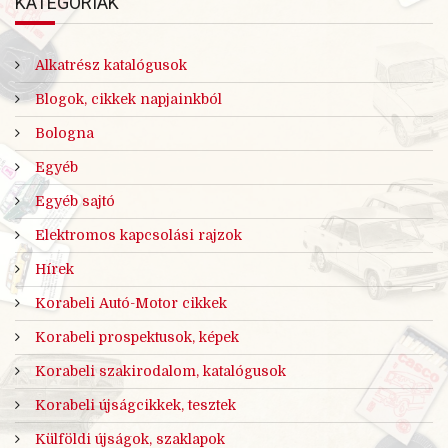
KATEGÓRIÁK
Alkatrész katalógusok
Blogok, cikkek napjainkból
Bologna
Egyéb
Egyéb sajtó
Elektromos kapcsolási rajzok
Hírek
Korabeli Autó-Motor cikkek
Korabeli prospektusok, képek
Korabeli szakirodalom, katalógusok
Korabeli újságcikkek, tesztek
Külföldi újságok, szaklapok