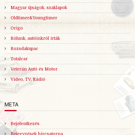
Magyar újságok, szaklapok
Oldtimer&Youngtimer
Origo
Rólunk, autóinkról írták
Rozsdakupac
Totalcar
Veterán Autó és Motor
Video, TV, Rádió
META
Bejelentkezés
Bejegyzések hírcsatorna