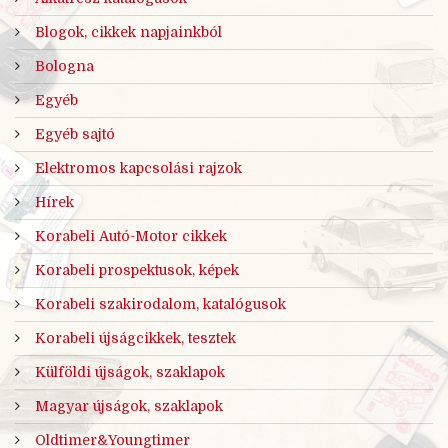
Blogok, cikkek napjainkból
Bologna
Egyéb
Egyéb sajtó
Elektromos kapcsolási rajzok
Hírek
Korabeli Autó-Motor cikkek
Korabeli prospektusok, képek
Korabeli szakirodalom, katalógusok
Korabeli újságcikkek, tesztek
Külföldi újságok, szaklapok
Magyar újságok, szaklapok
Oldtimer&Youngtimer