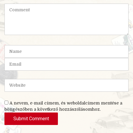
C
o
m
m
e
n
t
N
(
a
*
m
E
)
e
m
a
i
W
l
e
b
s
A nevem, e-mail címem, és weboldalcímem mentése a
i
böngészőben a következő hozzászólásomhoz.
t
e