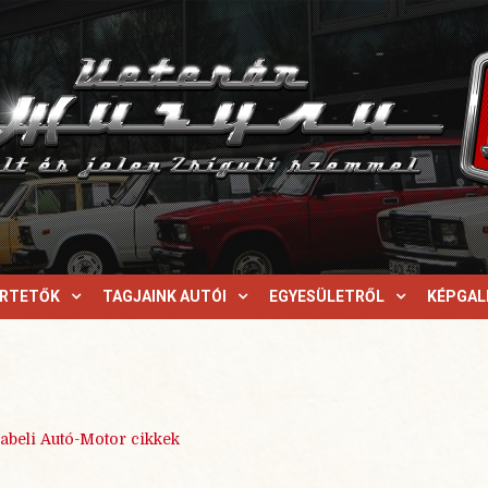
ERTETŐK
TAGJAINK AUTÓI
EGYESÜLETRŐL
KÉPGAL
abeli Autó-Motor cikkek