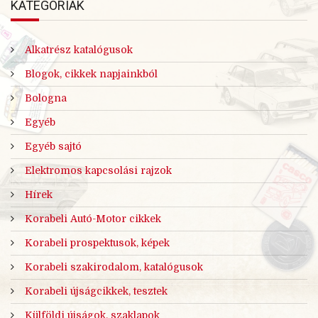
KATEGÓRIÁK
Alkatrész katalógusok
Blogok, cikkek napjainkból
Bologna
Egyéb
Egyéb sajtó
Elektromos kapcsolási rajzok
Hírek
Korabeli Autó-Motor cikkek
Korabeli prospektusok, képek
Korabeli szakirodalom, katalógusok
Korabeli újságcikkek, tesztek
Külföldi újságok, szaklapok