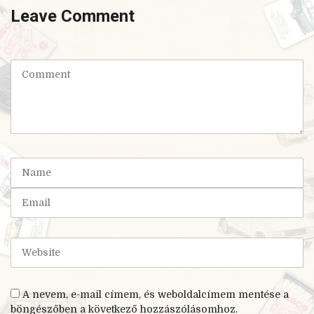
Leave Comment
C
o
m
m
e
n
t
N
(
a
*
m
E
)
e
m
a
i
W
l
e
b
s
A nevem, e-mail címem, és weboldalcímem mentése a
i
böngészőben a következő hozzászólásomhoz.