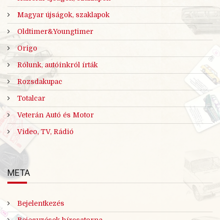
Magyar újságok, szaklapok
Oldtimer&Youngtimer
Origo
Rólunk, autóinkról írták
Rozsdakupac
Totalcar
Veterán Autó és Motor
Video, TV, Rádió
META
Bejelentkezés