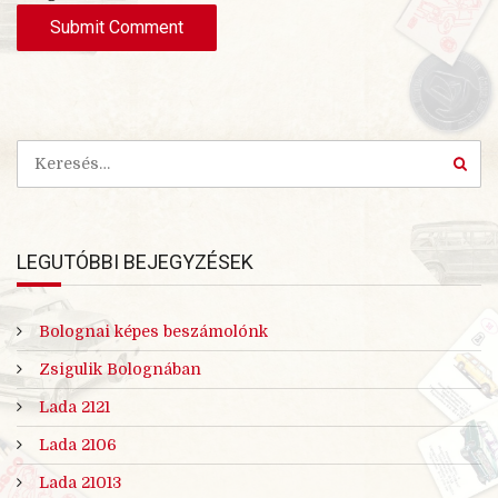
t
e
LEGUTÓBBI BEJEGYZÉSEK
Bolognai képes beszámolónk
Zsigulik Bolognában
Lada 2121
Lada 2106
Lada 21013