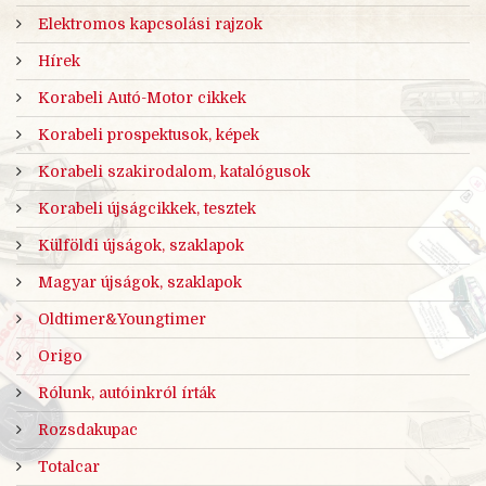
Elektromos kapcsolási rajzok
Hírek
Korabeli Autó-Motor cikkek
Korabeli prospektusok, képek
Korabeli szakirodalom, katalógusok
Korabeli újságcikkek, tesztek
Külföldi újságok, szaklapok
Magyar újságok, szaklapok
Oldtimer&Youngtimer
Origo
Rólunk, autóinkról írták
Rozsdakupac
Totalcar