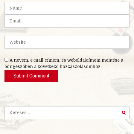
t
N
(
a
*
m
E
)
e
m
a
i
W
l
e
b
s
A nevem, e-mail címem, és weboldalcímem mentése a
i
böngészőben a következő hozzászólásomhoz.
t
e