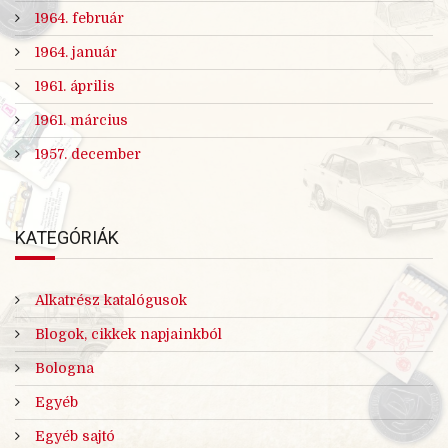
1964. február
1964. január
1961. április
1961. március
1957. december
KATEGÓRIÁK
Alkatrész katalógusok
Blogok, cikkek napjainkból
Bologna
Egyéb
Egyéb sajtó