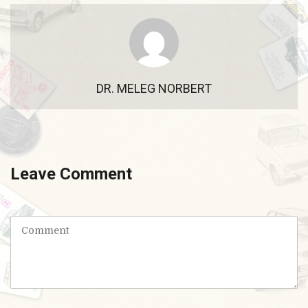
DR. MELEG NORBERT
Leave Comment
C
o
m
m
e
n