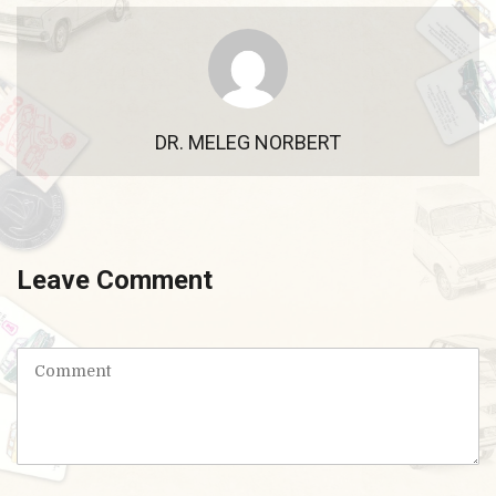
DR. MELEG NORBERT
Leave Comment
C
o
m
m
e
n