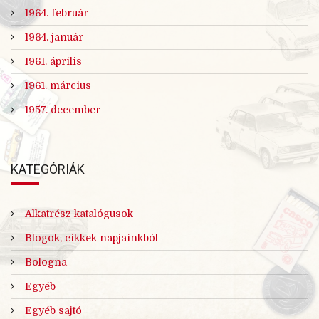
1964. február
1964. január
1961. április
1961. március
1957. december
KATEGÓRIÁK
Alkatrész katalógusok
Blogok, cikkek napjainkból
Bologna
Egyéb
Egyéb sajtó