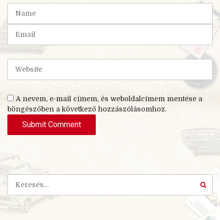
t
N
(
a
*
m
E
)
e
m
a
i
W
l
e
b
s
A nevem, e-mail címem, és weboldalcímem mentése a
i
böngészőben a következő hozzászólásomhoz.
t
e