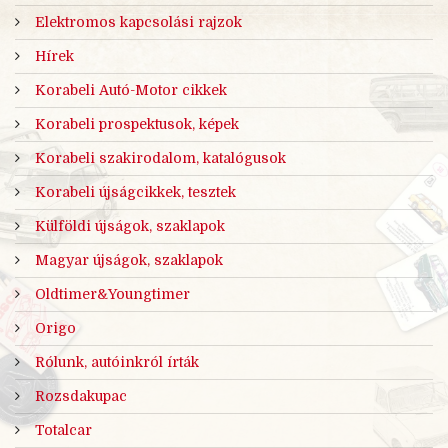
Elektromos kapcsolási rajzok
Hírek
Korabeli Autó-Motor cikkek
Korabeli prospektusok, képek
Korabeli szakirodalom, katalógusok
Korabeli újságcikkek, tesztek
Külföldi újságok, szaklapok
Magyar újságok, szaklapok
Oldtimer&Youngtimer
Origo
Rólunk, autóinkról írták
Rozsdakupac
Totalcar