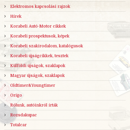
Elektromos kapcsolási rajzok
Hírek
Korabeli Autó-Motor cikkek
Korabeli prospektusok, képek
Korabeli szakirodalom, katalógusok
Korabeli újságcikkek, tesztek
Külföldi újságok, szaklapok
Magyar újságok, szaklapok
Oldtimer&Youngtimer
Origo
Rólunk, autóinkról írták
Rozsdakupac
Totalcar