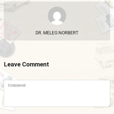
DR. MELEG NORBERT
Leave Comment
C
o
m
m
e
n