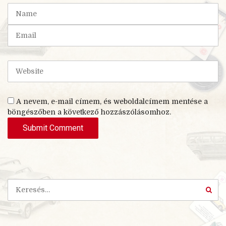
t
N
(
a
*
m
E
)
e
m
a
i
W
l
e
b
s
A nevem, e-mail címem, és weboldalcímem mentése a
i
böngészőben a következő hozzászólásomhoz.
t
e