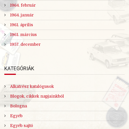
1964. február
1964. január
1961. április
1961. március
1957. december
KATEGÓRIÁK
Alkatrész katalógusok
Blogok, cikkek napjainkból
Bologna
Egyéb
Egyéb sajtó