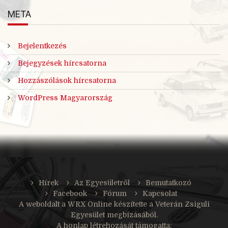
META
Bejelentkezés
Bejegyzések hírcsatorna
Hozzászólások hírcsatorna
WordPress Magyarország
Hírek
Az Egyesületről
Bemutatkozó
Facebook
Fórum
Kapcsolat
A weboldalt a
WRX Online
készítette a Veterán Zsiguli
Egyesület megbízásából.
A honlap létrehozását támogatta: