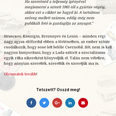
Ha szeretnéd a teljesség igényével
megismerni a sztorit 1961-től a gyártás végéig,
akkor ezt a cikket ne hagyd ki. A tartalmas
szöveg mellett számos, eddig még nem
publikált fotó is gazdagítja az anyagot.”
Hruscsov, Koszigin, Brezsnyev és Lenin – minden régi
nagy agyas előfordul ebben a történetben, az ember szinte
csodálkozik, hogy sose lett belőle Csernobil. Sőt, nem is kell
nagyon hunyorítani, hogy a Lada-sztorit a szocializmus
egyik ritka sikereként könyveljük el. Talán nem véletlen,
hogy annyian szerették, szerettük és szeretjük ma is.
Olvassatok tovább
!
Tetszett? Osszd meg!