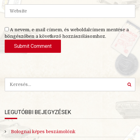
i
W
l
e
b
s
A nevem, e-mail címem, és weboldalcímem mentése a
i
böngészőben a következő hozzászólásomhoz.
t
e
LEGUTÓBBI BEJEGYZÉSEK
Bolognai képes beszámolónk