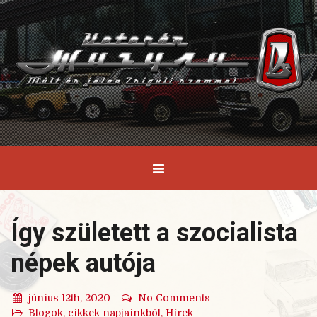
Így született a szocialista
népek autója
június 12th, 2020
No Comments
Blogok, cikkek napjainkból
,
Hírek