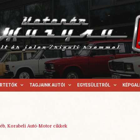
ERTETŐK
TAGJAINK AUTÓI
EGYESÜLETRŐL
KÉPGAL
éb
,
Korabeli Autó-Motor cikkek