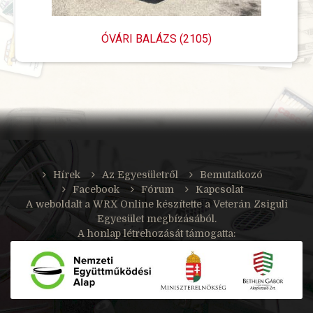
ÓVÁRI BALÁZS (2105)
Hírek
Az Egyesületről
Bemutatkozó
Facebook
Fórum
Kapcsolat
A weboldalt a
WRX Online
készítette a Veterán Zsiguli
Egyesület megbízásából.
A honlap létrehozását támogatta: