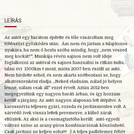
LEÍRÁS
Az autót egy barátom építette és tőle vásároltam meg
többszöri győzködés után. Ám nem én jártam a tulajdonos
nyakára, ha nem ő hozta szóba mindig, hogy ,,nem veszed
meg kockát?". Munkája révén sajnos nem volt ideje
foglalkozni az autóval és sajnos használni is ritkán tudta,
talán évi 1500km-
t ment, mióta 2007-
ben észült az autó.
Nem hirdette sehol, és nem akarta szétbontani se, hogy
alkatrészenként eladja. ,,Neked eladnám, nálad jó helyen
lenne, nálam csak áll" ezzel érvelt. Aztán 2012-
ben
megegyeztünk egy nagyon baráti árban, és így hozzám
került a járgány. Az autó nagyon alaposan lett átépítve. A
karosszéria teljesen gyári, rozsda és javításmentes volt. A
sárvédő ívek vissza lettek peremezve, a külső zárak
eltűntek. Az aksi is a csomagtartóba került. autó egyedi
változó színe az arany-
piros kombinációnak köszönhető.
Csak javítani ne keljen soha!!! :) A teljes padlólemez fehér