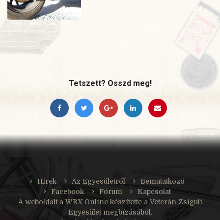
Tetszett? Osszd meg!
Hírek
Az Egyesületről
Bemutatkozó
Facebook
Fórum
Kapcsolat
A weboldalt a
WRX Online
készítette a Veterán Zsiguli
Egyesület megbízásából.