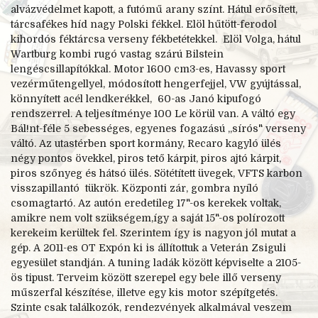
alvázvédelmet kapott, a futómű arany színt. Hátul erősített,
tárcsafékes híd nagy Polski fékkel. Elöl hűtött-
ferodol
kihordós féktárcsa verseny fékbetétekkel. Elöl Volga, hátul
Wartburg kombi rugó vastag szárú Bilstein
lengéscsillapítókkal. Motor 1600 cm3-
es, Havassy sport
vezérműtengellyel, módosított hengerfejjel, VW gyújtással,
könnyített acél lendkerékkel, 60-
as Janó kipufogó
rendszerrel. A teljesítménye 100 Le körül van. A váltó egy
Bál!nt-
féle 5 sebességes, egyenes fogazású ,,sírós" verseny
váltó. Az utastérben sport kormány, Recaro kagyló ülés
négy pontos övekkel, piros tető kárpit, piros ajtó kárpit,
piros szőnyeg és hátsó ülés. Sötétített üvegek, VFTS karbon
visszapillantó tükrök. Központi zár, gombra nyíló
csomagtartó. Az autón eredetileg 17"-
os kerekek voltak,
amikre nem volt szükségem,így a saját 15"-
os polírozott
kerekeim kerültek fel. Szerintem így is nagyon jól mutat a
gép. A 2011-
es OT Expón ki is állítottuk a Veterán Zsiguli
egyesület standján. A tuning ladák között képviselte a 2105-
ös tipust. Terveim között szerepel egy bele illő verseny
műszerfal készítése, illetve egy kis motor szépítgetés.
Szinte csak találkozók, rendezvények alkalmával veszem