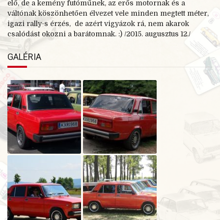
elő, de a kemény futóműnek, az erős motornak és a
váltónak köszönhetően élvezet vele minden megtett méter,
igazi rally-
s érzés, de azért vigyázok rá, nem akarok
csalódást okozni a barátomnak. :) /2015. augusztus 12./
GALÉRIA