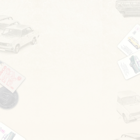
közelebbről nem fogok látni ilyesmit, képet sem találok
hasonló autóról, vásárlásról szó sem volt. Egy hét múlva
jön az infó, hogy képzeljem el a litván autókereskedő
ismerősünk talált egy 72-es, 3800-as alvázszámú, 03-ast.
Mondom, sejtem, sárga, piros belsővel. El is adná,
mellékesen az eredeti összeg tízszereséért. Szerintem
érdemes-e megvenni, hogy lehetne ezt felújítani, ...? Nem,
nem érdemes, nincs hozzá semmi alkatrész, rossz,
ennyiért pláne. A vevő nem jött, pedig próbálkozott az
emberünk. Azok a vevőjelöltek, akik megcsináltatni akarták
valakivel, gyorsan lemondtak róla. Volt idő nézegetni a
közben kapott, az első hirdetéséhez hasonlóan homályos
képeket. Ahogy nézegettem, ülések nem olyan rosszak, a
többi része sem lehet mind rossz, megvan még a kipufogó
vég is, csak nincs kitakarítva. Rosszak a képek, de a kasznit
meg lehet csinálni valahogy. Végül ajánlottam érte egy jóval
kisebb összeget, nem olyan reménytelen ez, valamit láttam
benne. Tudtam, hogy nem lesz egyszerű és főleg gyors a
rendbetétel. Megnyertem, mondjuk nem volt egy
főnyeremény, amit kaptam. Az elején nem voltam túlzottan
elégedett a vásárlással. Az állapotában nem volt nagy a