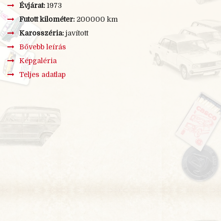
Évjárat:
1973
Futott kilométer:
200000 km
Karosszéria:
javított
Bővebb leírás
Képgaléria
Teljes adatlap
×
BŐVEBB LEÍRÁS
2012-ben vettem nagyon rossz állapotban. Abban az időben
nézegettem a neten elérhető korai 03-asokat, mert érdekelt
hogy néznek ki, és miről lehetne megismerni ezeket a
darabokat, nem sok sikerrel. Egyszer csak találtam egy 72-
es évjáratúnak hirdetett autót, minimális összegért, egy
litván oldalon. A homályos képeken sikerült felfedezni egy-
két olyan részletet, amivel azelőtt nem találkoztam. Másnap
is kerestem, de már nem volt fent. Gondoltam ennél