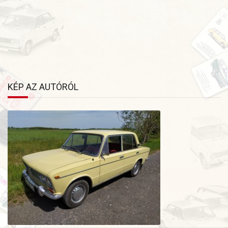
ezekből nem sok maradt a 40 év alatt. Ami maradt az sem
volt jónak mondható, persze gyakorlatilag
beszerezhetetlenek, állapottól függetlenül. Az olasz
alkatrészeknek egy részét sikerült az évek alatt új állapotban
beszerezni, de használt állapotúakkal vegyesen sem lenne
meg minden. Addig is csiszolgatom a technikát. Már
mondhatom, hogy visszakerült az útra a süllyesztőből.
KÉP AZ AUTÓRÓL