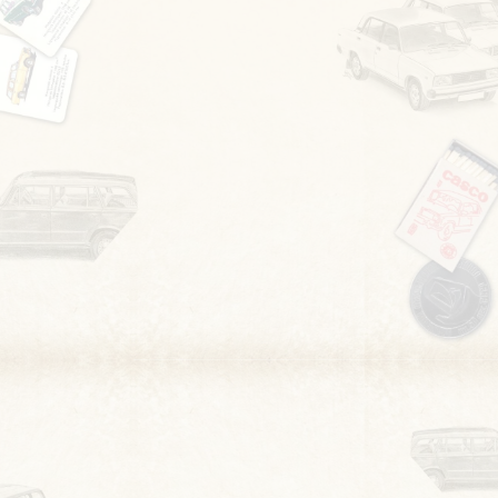
csalódás, élőben is rossz volt. Az egyetlen hibátlan
alkatrésze a kalaptartó volt ami le volt takarva egy vastag
szőnyeggel, amit én vettem le róla, az ülések is valamilyen
védőhuzat miatt menekültek meg valószínűleg. Kiderült
igazából 73-as az autó, csak a forgalmiban van valamiért
72. Azóta javítgatom kis lépésekben, ha tudok egy kis időt
szánni rá. Először hogy guruljon, be lehessen indítani, ne
legyenek a doblemezeken öklömnyi lyukak. Amikor a
futóművet rendbe raktam, kezdtem gondolkodni hogy jó
lenne járni vele egy kicsit, nem kell, hogy hibátlan legyen,
csak működjön. Először sima forgalomba helyezésben
gondolkodtam, de a kaszni javítgatás, festés, olyan jól
sikerült, hogy még egy kis szépítgetéssel az OT is
elérhetőnek tűnt. Minden részét darabokra szedtem és
javítottam apránként, de nem volt szétbontva, a kaszni
igazán felújítva, csak kijavítva, amennyire lehetett,
minimális bontással. 2020-ban kapott Veterán minősítést
és került a magyarországi nyilvántartásba. A felújítása nem
fejeződött be, mindig lesz rajta javítani való, egyszer a
kasznit is meg kell majd csinálni alaposabban. Eredetileg
olasz volt minden, lámpa, tükör, kürt, fékszervó az autón, de