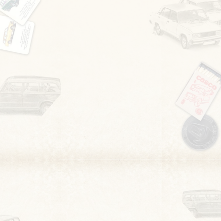
×
BŐVEBB LEÍRÁS
×
MÉDIA MEGJELENÉSEK
1987. 11 havi születésű Kispolszkim, 54 ezer km-
t futott
valójában. Két éve
–
tulajdonomként -
csak arra vár, hogy
alkalmanként lemossam, kivigyem a szabadba, guruljak
vele néhány órát. Hű, de finom!
J
((Első tulajdonosokkal
igyexem tartani a kapcsolatot, az autó életének, valós
adatainak megismerése és vásárlási szándékkal.)) Ez a
kisautó nem volt annyira elkényeztetve és vigyázva, de
kizárólag a gumiai, akkumulátora és az izzói nem
egykorúak az autóval. Egy 3 tagú család használta. Amikor
megvettem a tulajdonos megkönnyezte. Ma is tartom a
kapcsolatot velük, néha közösen utazunk vele néhány km-
t.
Örülnek, hogy tudják; tapasztalják, hogy jó kezekben van a
kisautójuk.