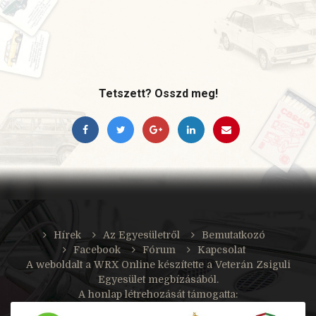
Tetszett? Osszd meg!
Hírek
Az Egyesületről
Bemutatkozó
Facebook
Fórum
Kapcsolat
A weboldalt a
WRX Online
készítette a Veterán Zsiguli
Egyesület megbízásából.
A honlap létrehozását támogatta: