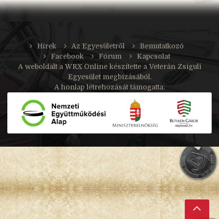
Hírek
Az Egyesületről
Bemutatkozó
Facebook
Fórum
Kapcsolat
A weboldalt a
WRX Online
készítette a Veterán Zsiguli
Egyesület megbízásából.
A honlap létrehozását támogatta: