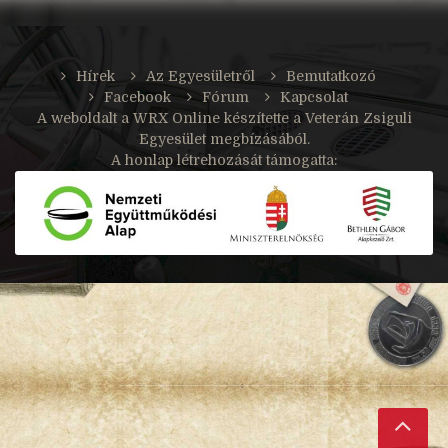
Hírek
Az Egyesületről
Bemutatkozó
Facebook
Fórum
Kapcsolat
A weboldalt a
WRX Online
készítette a Veterán Zsiguli
Egyesület megbízásából.
A honlap létrehozását támogatta: