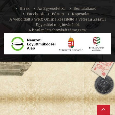
Hírek
Az Egyesületről
Bemutatkozó
Facebook
Fórum
Kapcsolat
A weboldalt a
WRX Online
készítette a Veterán Zsiguli
Egyesület megbízásából.
A honlap létrehozását támogatta: