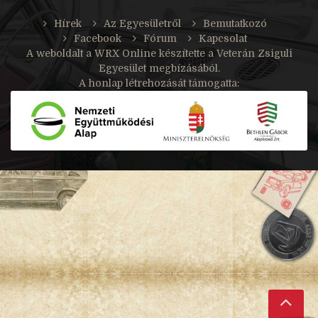
Hírek
Az Egyesületről
Bemutatkozó
Facebook
Fórum
Kapcsolat
A weboldalt a
WRX Online
készítette a Veterán Zsiguli
Egyesület megbízásából.
A honlap létrehozását támogatta: