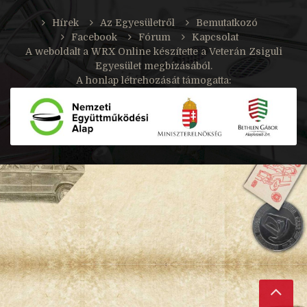
Hírek
Az Egyesületről
Bemutatkozó
Facebook
Fórum
Kapcsolat
A weboldalt a
WRX Online
készítette a Veterán Zsiguli
Egyesület megbízásából.
A honlap létrehozását támogatta: