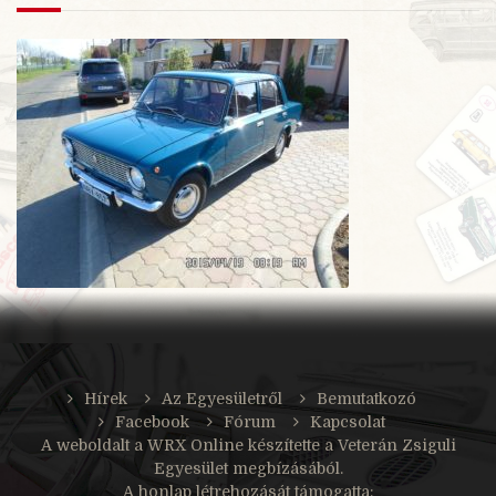
Hírek
Az Egyesületről
Bemutatkozó
Facebook
Fórum
Kapcsolat
A weboldalt a
WRX Online
készítette a Veterán Zsiguli
Egyesület megbízásából.
A honlap létrehozását támogatta: