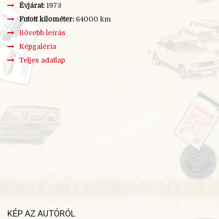
Évjárat:
1973
Futott kilométer:
64000 km
Bővebb leírás
Képgaléria
Teljes adatlap
×
BŐVEBB LEÍRÁS
Az autónak a 2. tulajdonosa vagyok. Az előző tulajdonos
1973-
ban vásárolta, 64.000 km-
t ment vele. Az utóbbi 22
évben a gazdája már nem használta, az autó egy garázsban
felbakolva állt. Megvannak az eredeti Merkur papírjai, és a
szürke forgami másolata. A régi rendszám: IX 14-
46. Az
autón az eredeti diagonal gumiabroncsok vannak. 2015. év
elején az autó teljeskörű felújításon esett át. /2015.04.26./
KÉP AZ AUTÓRÓL