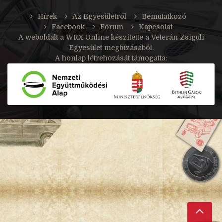
Hírek
Az Egyesületről
Bemutatkozó
Facebook
Fórum
Kapcsolat
A weboldalt a
WRX Online
készítette a Veterán Zsiguli
Egyesület megbízásából.
A honlap létrehozását támogatta: