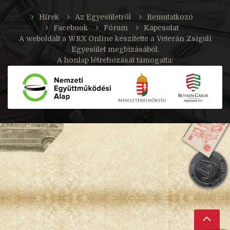
Hírek
Az Egyesületről
Bemutatkozó
Facebook
Fórum
Kapcsolat
A weboldalt a
WRX Online
készítette a Veterán Zsiguli
Egyesület megbízásából.
A honlap létrehozását támogatta: