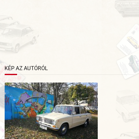
gondoltam magamban ez átverés. De nem az lett.
Barátaimmal mentem. Egy garázsban volt, mikor
megláttam egyből tudtam hogy ő az enyém lesz. Pedig még
körbe sem néztem. Miután meghallottam a hangját kirázott
a hideg. Sikerült megegyezni, és el is hoztam. Az egyik
legjobb döntés volt az életemben. 3. tulaja vagyok. Azóta is
gondtalanul szeljük a kilómétereket. Tovább gyűjtjük az
emlékeket és élményeket. Reményeim szerint tovább fog
bővülni az autóim száma.
KÉP AZ AUTÓRÓL