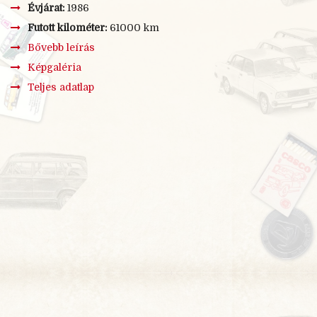
Évjárat:
1986
Futott kilométer:
61000 km
Bővebb leírás
Képgaléria
Teljes adatlap
×
BŐVEBB LEÍRÁS
Nálam is a szokásos módon kezdődött a Ladázás.
Gyerekként volt ilyen autónk. Abban nőttem fel. Bulik,
csavargások megannyi emlék, élmény. Sajnos az idő
vasfoga őt is felfalta így ment a roncstelepre. Hosszú
évekig csak epekedtem a Ladák után. Majd 2018 májusában
eldöntöttem hogy veszek egyet. Csakis gyári jöhetett szóba.
Hosszú keresgélés után akadtam erre a gyönyörűségre.
Budapest 8. kerületének a legsötétebb bugyrában volt az
autó. Nem nagyon mertünk még félre nézni sem. Na