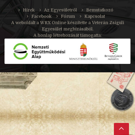
Hírek
Az Egyesületről
Bemutatkozó
Facebook
Fórum
Kapcsolat
A weboldalt a
WRX Online
készítette a Veterán Zsiguli
Egyesület megbízásából.
A honlap létrehozását támogatta: