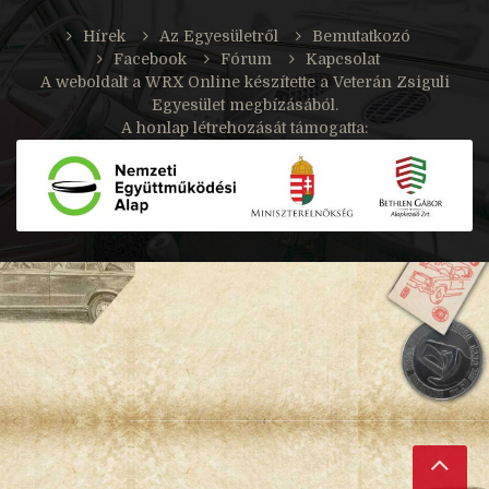
Hírek
Az Egyesületről
Bemutatkozó
Facebook
Fórum
Kapcsolat
A weboldalt a
WRX Online
készítette a Veterán Zsiguli
Egyesület megbízásából.
A honlap létrehozását támogatta: