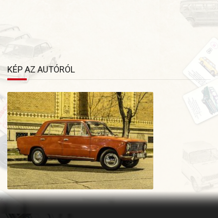
nagyon mérges volt rám, hogy elvittem. És a tulajra is... Kb
1 hét és elkezdjük műszakilag felkészíteni az OT-
ra. De lehet
hogy nem megy. Ha maradhat rajta vonóhorog OT-
san
akkor megy. Van egy 1986-
os Qek Aero lakókocsink. Azt
mindenképpen húzogatnám vele. :)
KÉP AZ AUTÓRÓL