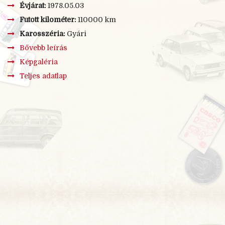
Évjárat:
1978.05.03
Futott kilométer:
110000 km
Karosszéria:
Gyári
Bővebb leírás
Képgaléria
Teljes adatlap
×
BŐVEBB LEÍRÁS
Az én "csucsum" 1978-
as. Pontosan 1978.05.03-
én került
Magyarországon forgalomba. A fotók a vétel napján
készültek, így van még pár dolog amit ki kell cserélni, de
már érkezik. Ilyen többek között a hátsó két prizma. Sok
különlegeset nem tudok róla mondani, azon kívül hogy
minden darabja gyári és nem restaurált. 3. gazdája vagyok.
111000 Km van benne. 3 évig keresgéltem és ő azonnali
szerelem. Egy gyáli hangár udvarán állt és a tulaj felesége