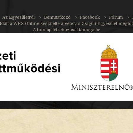
Az Egyesületről
Bemutatkozó
Facebook
Fórum
ldalt a
WRX Online
készítette a Veterán Zsiguli Egyesület megbí
A honlap létrehozását támogatta: