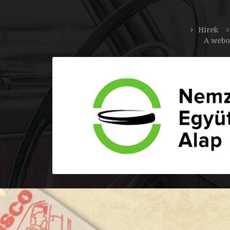
Hírek
A webo