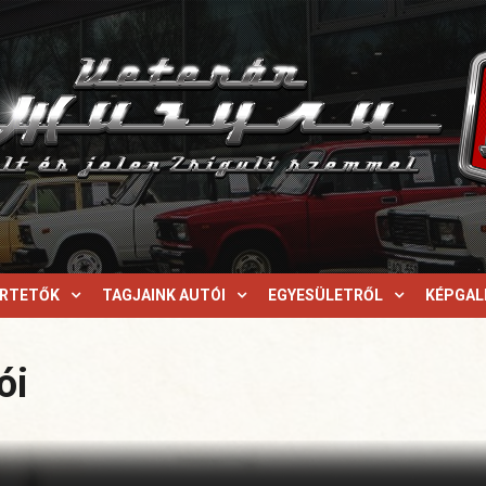
ERTETŐK
TAGJAINK AUTÓI
EGYESÜLETRŐL
KÉPGAL
ói