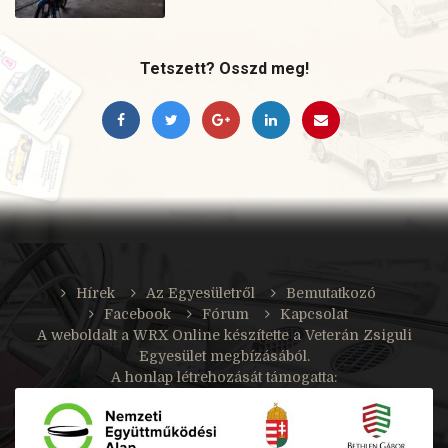
Tetszett? Osszd meg!
Hírek
Az Egyesületről
Bemutatkozó
Facebook
Fórum
Kapcsolat
A weboldalt a
WRX Online
készítette a Veterán Zsiguli
Egyesület megbízásából.
A honlap létrehozását támogatta: