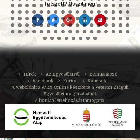
Tetszett? Osszd meg!
Hírek
Az Egyesületről
Bemutatkozó
Facebook
Fórum
Kapcsolat
A weboldalt a
WRX Online
készítette a Veterán Zsiguli
Egyesület megbízásából.
A honlap létrehozását támogatta: