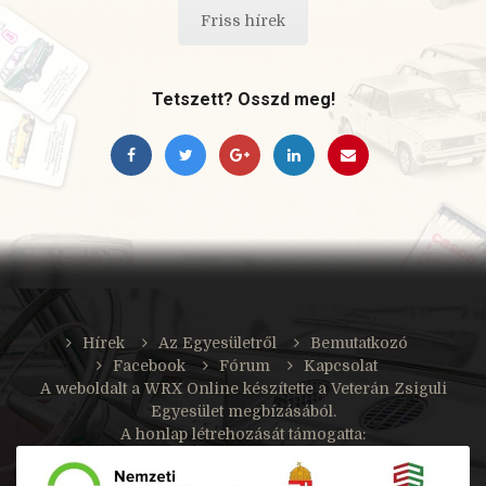
Friss hírek
Tetszett? Osszd meg!
Hírek
Az Egyesületről
Bemutatkozó
Facebook
Fórum
Kapcsolat
A weboldalt a
WRX Online
készítette a Veterán Zsiguli
Egyesület megbízásából.
A honlap létrehozását támogatta: