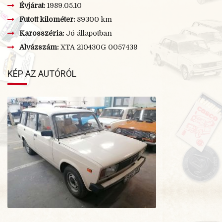
Évjárat:
1989.05.10
Futott kilométer:
89300 km
Karosszéria:
Jó állapotban
Alvázszám:
XTA 210430G 0057439
KÉP AZ AUTÓRÓL