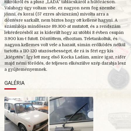
tükrökről és a plusz „LADA” táblácskáról a hűtőrácson.
Valahogy úgy voltam vele, ez nagyon nem fog szembe
jönni, és korai (57 ezres alvázszám) mivolta arra a
döntésre sarkallt, nem biztos hogy ott kellene hagyni. A
számlálója mindössze 89.300-at mutatott, és a rendszám
lekérdezésből az is kiderült hogy az utóbbi 8 évben csupán
3.900 km-t futott. Döntöttem, elhoztam. Teletankoltuk, és
nagyon kellemes volt vele a hazaút, simán erőlködés nélkül
tartotta a 110-120 utazósebességet, de rá is fért egy kis
„kiégetés”. Így lett meg első Kocka Ladám, amire igaz, ráfér
majd némi törődés, de teljesen elkészülve szép darabja lesz
a gyűjteményemnek.
GALÉRIA