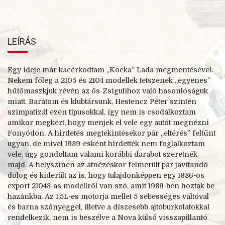
LEÍRÁS
Egy ideje már kacérkodtam „Kocka” Lada megmentésével.
Nekem főleg a 2105 és 2104 modellek tetszenek „egyenes”
hűtőmaszkjuk révén az ős-Zsigulihoz való hasonlóságuk
miatt. Barátom és klubtársunk, Hestencz Péter szintén
szimpatizál ezen típusokkal, így nem is csodálkoztam
amikor megkért, hogy menjek el vele egy autót megnézni
Fonyódon. A hirdetés megtekintésekor pár „eltérés” feltűnt
ugyan, de mivel 1989-esként hirdették nem foglalkoztam
vele, úgy gondoltam valami korábbi darabot szeretnék
majd. A helyszínen az átnézéskor felmerült pár javítandó
dolog és kiderült az is, hogy tulajdonképpen egy 1986-os
export 21043-as modellről van szó, amit 1989-ben hoztak be
hazánkba. Az 1,5L-es motorja mellet 5 sebességes váltóval
és barna szőnyeggel, illetve a díszesebb ajtóburkolatokkal
rendelkezik, nem is beszélve a Nova külső visszapillantó