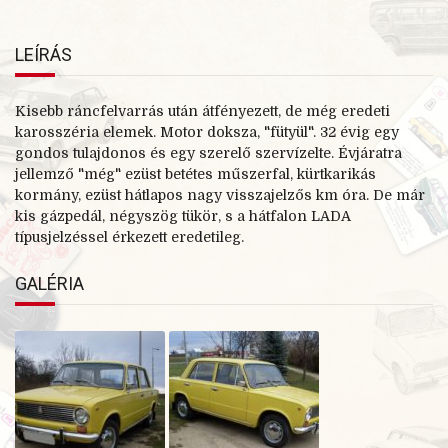
LEÍRÁS
Kisebb ráncfelvarrás után átfényezett, de még eredeti
karosszéria elemek. Motor doksza, "fütyül". 32 évig egy
gondos tulajdonos és egy szerelő szervízelte. Évjáratra
jellemző "még" ezüst betétes műszerfal, kürtkarikás
kormány, ezüst hátlapos nagy visszajelzős km óra. De már
kis gázpedál, négyszög tükör, s a hátfalon LADA
típusjelzéssel érkezett eredetileg.
GALÉRIA