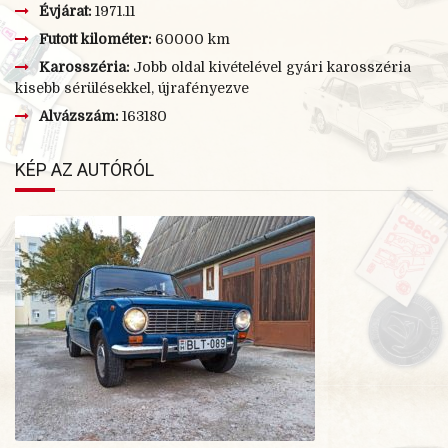
Évjárat:
1971.11
Futott kilométer:
60000 km
Karosszéria:
Jobb oldal kivételével gyári karosszéria
kisebb sérülésekkel, újrafényezve
Alvázszám:
163180
KÉP AZ AUTÓRÓL