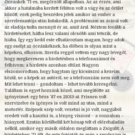
Óceánkék ’71-es, megőrzött állapotban. Az az érzés, ami
akkor a hatalmába kerített félúton volt a vágy és az őrület
között; ezek pedig beszédes jelek amikor az ember a
szerelemautója után kutakodik. A problémám az árával volt,
az eladója tudta mennyit ér az, amit árul. Néztem tovább a
hirdetéseket, hátha lesz valami olcsóbb ami tetszik, de
hiába. Így egy kedd este elhatároztam magam, hogy adok
egy esélyt az óceánkéknek, ha élőben is olyan mint a
képeken, elhozom. Szerda reggel vettem egy nagy levegőt,
hogy megkeresem a hirdetésben a telefonszámot és
felhívom; a hirdetés azonban eltűnt. Nagyon
elszomorodtam, hogy hagytam így kicsúszni a kezeim
közül, se a képek az autóról, se a telefonszám nem volt meg.
Mit lehet tenni – gondoltam – lehet tovább keresgélni.
Találtam is egyet hozzánk közel, ami megütötte az
igényeimet: egy bézs ’87-es 21013-at. Frissen volt
szervizelve és igényes is volt mind az utas, mind a
motortér. Szépnek szép volt, vezetni is jó volt, nagyjából
eredeti volt a kasztni is, a lényeg viszont – a vonzalom –
hiányzott. Ezután körülbelül két hónap telt el előrehaladás
nélkül, amikor egy másik oldalon megláttam a Zsigulit. A
hirdetésben ’71 állt, de este fotózták és még a rendszám is