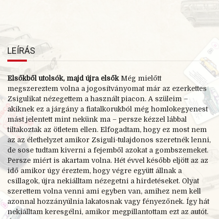
LEÍRÁS
Elsőkből utolsók, majd újra elsők
Még mielőtt
megszereztem volna a jogosítványomat már az ezerkettes
Zsigulikat nézegettem a használt piacon. A szüleim –
akiknek ez a járgány a fiatalkorukból még homlokegyenest
mást jelentett mint nekünk ma – persze kézzel lábbal
tiltakoztak az ötletem ellen. Elfogadtam, hogy ez most nem
az az élethelyzet amikor Zsiguli-tulajdonos szeretnék lenni,
de sose tudtam kiverni a fejemből azokat a gombszemeket.
Persze miért is akartam volna. Hét évvel később eljött az az
idő amikor úgy éreztem, hogy végre együtt állnak a
csillagok, újra nekiálltam nézegetni a hirdetéseket. Olyat
szerettem volna venni ami egyben van, amihez nem kell
azonnal hozzányúlnia lakatosnak vagy fényezőnek. Így hát
nekiálltam keresgélni, amikor megpillantottam ezt az autót.