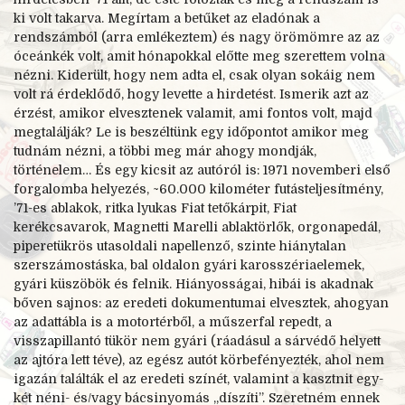
ki volt takarva. Megírtam a betűket az eladónak a
rendszámból (arra emlékeztem) és nagy örömömre az az
óceánkék volt, amit hónapokkal előtte meg szerettem volna
nézni. Kiderült, hogy nem adta el, csak olyan sokáig nem
volt rá érdeklődő, hogy levette a hirdetést. Ismerik azt az
érzést, amikor elvesztenek valamit, ami fontos volt, majd
megtalálják? Le is beszéltünk egy időpontot amikor meg
tudnám nézni, a többi meg már ahogy mondják,
történelem… És egy kicsit az autóról is: 1971 novemberi első
forgalomba helyezés, ~60.000 kilométer futásteljesítmény,
’71-es ablakok, ritka lyukas Fiat tetőkárpit, Fiat
kerékcsavarok, Magnetti Marelli ablaktörlők, orgonapedál,
piperetükrös utasoldali napellenző, szinte hiánytalan
szerszámostáska, bal oldalon gyári karosszériaelemek,
gyári küszöbök és felnik. Hiányosságai, hibái is akadnak
bőven sajnos: az eredeti dokumentumai elvesztek, ahogyan
az adattábla is a motortérből, a műszerfal repedt, a
visszapillantó tükör nem gyári (ráadásul a sárvédő helyett
az ajtóra lett téve), az egész autót körbefényezték, ahol nem
igazán találták el az eredeti színét, valamint a kasztnit egy-
két néni- és/vagy bácsinyomás „díszíti”. Szeretném ennek