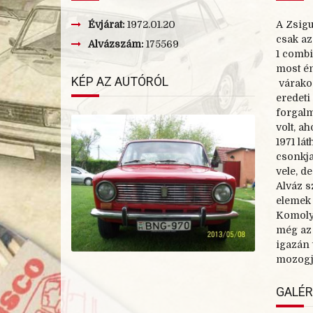
Évjárat:
1972.01.20
A Zsigu
csak az
Alvázszám:
175569
1 combi
most én
KÉP AZ AUTÓRÓL
várakoz
eredeti
forgalm
volt, a
1971 lát
csonkja
vele, d
Alváz s
elemek 
Komolya
még az
igazán 
mozogja
GALÉR