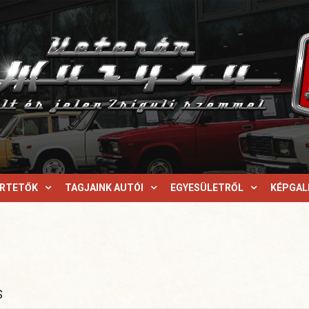
ERTETŐK
TAGJAINK AUTÓI
EGYESÜLETRŐL
KÉPGAL
S