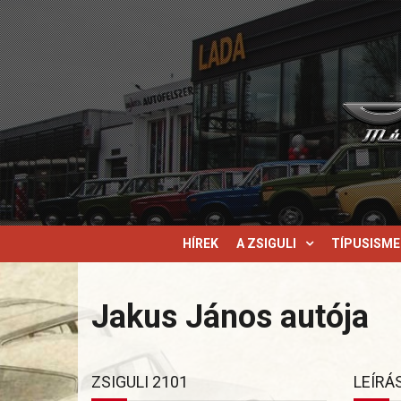
HÍREK
A ZSIGULI
TÍPUSISM
Jakus János autója
ZSIGULI 2101
LEÍRÁ