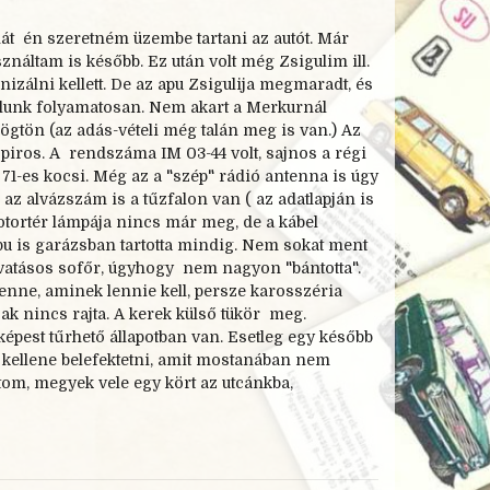
ehát én szeretném üzembe tartani az autót. Már
náltam is később. Ez után volt még Zsigulim ill.
izálni kellett. De az apu Zsigulija megmaradt, és
lunk folyamatosan. Nem akart a Merkurnál
rögtön (az adás-
vételi még talán meg is van.) Az
t piros. A rendszáma IM 03-
44 volt, sajnos a régi
71-
es kocsi. Még az a "szép" rádió antenna is úgy
 az alvázszám is a tűzfalon van ( az adatlapján is
motortér lámpája nincs már meg, de a kábel
apu is garázsban tartotta mindig. Nem sokat ment
ívatásos sofőr, úgyhogy nem nagyon "bántotta".
enne, aminek lennie kell, persze karosszéria
ak nincs rajta. A kerek külső tükör meg.
épest tűrhető állapotban van. Esetleg egy később
kellene belefektetni, amit mostanában nem
tom, megyek vele egy kört az utcánkba,