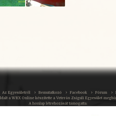
Az Egyesületről
Bemutatkozó
Facebook
Fórum
ldalt a
WRX Online
készítette a Veterán Zsiguli Egyesület megbí
A honlap létrehozását támogatta: