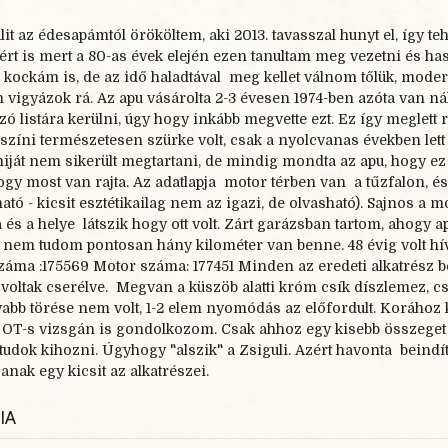
lit az édesapámtól örököltem, aki 2013. tavasszal hunyt el, így t
ért is mert a 80-
as évek elején ezen tanultam meg vezetni és hasz
 kockám is, de az idő haladtával meg kellet válnom tőlük, modern
 vigyázok rá. Az apu vásárolta 2-
3 évesen 1974-
ben azóta van ná
ó listára kerülni, úgy hogy inkább megvette ezt. Ez így meglett 
 színi természetesen szürke volt, csak a nyolcvanas években let
iját nem sikerült megtartani, de mindig mondta az apu, hogy ez 
hogy most van rajta. Az adatlapja motor térben van a tűzfalon, és
ható -
kicsit esztétikailag nem az igazi, de olvasható). Sajnos a 
 és a helye látszik hogy ott volt. Zárt garázsban tartom, ahogy 
e nem tudom pontosan hány kilométer van benne. 48 évig volt h
záma :175569 Motor száma: 177451 Minden az eredeti alkatrész b
voltak cserélve. Megvan a küszöb alatti króm csík díszlemez, cs
bb törése nem volt, 1-
2 elem nyomódás az előfordult. Korához k
 OT-
s vizsgán is gondolkozom. Csak ahhoz egy kisebb összeget 
tudok kihozni. Úgyhogy "alszik" a Zsiguli. Azért havonta beindí
nak egy kicsit az alkatrészei.
IA