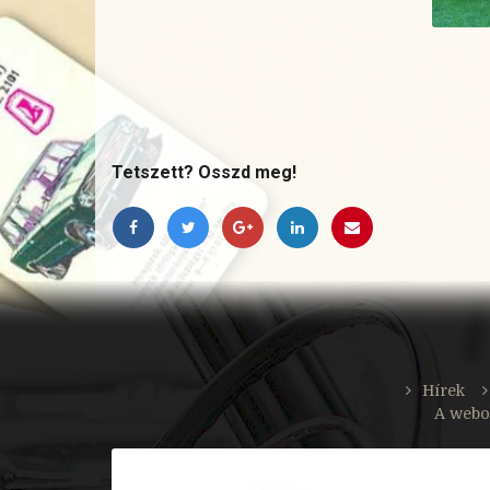
Tetszett? Osszd meg!
Hírek
A webo