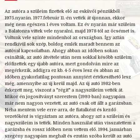
Az autóra a szüleim fizettek elő az esküvői pénzükből
1975.nyarán. 1977.február 11.-én vették át újonnan, ekkor
még nem egészen 1 éves voltam. Ez év nyarán már szüleim
a Balatonra vittek vele nyaralni, majd 1978-tól az öcsémet is.
Voltunk vele szinte mindenhol az országban. Így aztán
rendkívül sok szép, boldog emlék maradt bennem az
autóval kapcsolatban. Ahogy abban az időben sokan
csinálták, az autó átvétele után nem sokkal később szüleim
előfizettek egy újabb autóra, mert gondolván mire az
megérkezik, addigra ez kb. 4-5 éves lesz és abban az
időben gyakorlatilag pontosan annyiért értékesíthető lesz
még, amennyibe az új kerül majd. Az új autó 1982-ben
érkezett meg, viszont a "régit" a nagyszüleim vették át.
Mikor én jogosítványt szereztem (1993-ban) nagyapám
már nem nagyon vezetett, az autó csak ott állt a garázsban.
Néha mentem vele erre-arra, de fiatalként és kezdő
vezetőként is vigyáztam az autóra, ahogy azt a szüleim és
nagyszüleim is tették. Minden használat után visszatettem a
garázsba és rossz időben nem vettem elő. 1994. januárban
szegény nagyapám meghalt és ezután szóba került az autó