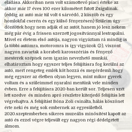
eladása. Akkoriban nem volt számottevő piaci értéke az
akkor már 17 éves 100 ezer kilométert futott Zsigulinak.
(eddig az autó már túl volt 4 sárvédő, 2 küszöb és egy
homlokfal cserén és egy külső fényezésen) Szüleim úgy
döntöttek hogy nem adják el az autót, hanem jó lesz nekem
még pár évig a frissen szerzett jogosítvánnyal lestrapálni.
Mivel ez életem első autója, nagyon vigyáztam rá mindig is
(a többi autómra, motoromra is így vigyázok 😉), viszont
nagyon zavartak a korabeli karosszériás és fényező
mesterek szépnek nem igazán nevezhető munkái,
elhatároztam hogy egyszer teljes felújításra fog kerülni az
autó, mert rengeteg emlék köt hozzá és megérdemli hogy
még egyszer az életben olyan legyen, mint mikor gyerek
voltam és a szüleimmel nyaralni mentünk vele minden
évben. Erre a felújításra 2020-ban került sor. Teljesen szét
lett szedve és minden apró részletre kiterjedő felújítás lett
végrehajtva. A felújítást Bóna Zoli csinálta, hálás köszönet
érte neki és még sok embernek az egyesületből.
2020.szeptemberben sikeres muzeális minősítést kapott az
autó és ezzel végre teljesült egy nagyon régi dédelgetett
álmom.