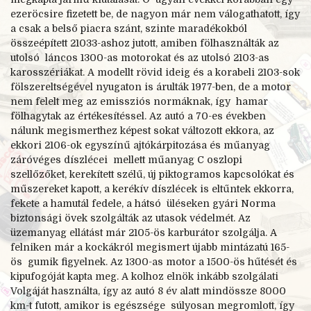
ezeröcsire fizetett be, de nagyon már nem válogathatott, így
a csak a belső piacra szánt, szinte maradékokból
összeépített 21033-
ashoz jutott, amiben fölhasználták az
utolsó láncos 1300-
as motorokat és az utolsó 2103-
as
karosszériákat. A modellt rövid ideig és a korabeli 2103-
sok
fölszereltségével nyugaton is árulták 1977-
ben, de a motor
nem felelt meg az emissziós normáknak, így hamar
fölhagytak az értékesítéssel. Az autó a 70-
es években
nálunk megismerthez képest sokat változott ekkora, az
ekkori 2106-
ok egyszínű ajtókárpitozása és műanyag
záróvéges díszlécei mellett műanyag C oszlopi
szellőzőket, kerekített szélű, új piktogramos kapcsolókat és
műszereket kapott, a kerékív díszlécek is eltűntek ekkorra,
fekete a hamutál fedele, a hátsó üléseken gyári Norma
biztonsági övek szolgálták az utasok védelmét. Az
üzemanyag ellátást már 2105-
ös karburátor szolgálja. A
felniken már a kockákról megismert újabb mintázatú 165-
ös gumik figyelnek. Az 1300-
as motor a 1500-
ös hűtését és
kipufogóját kapta meg. A kolhoz elnök inkább szolgálati
Volgáját használta, így az autó 8 év alatt mindössze 8000
km-
t futott, amikor is egészsége súlyosan megromlott, így