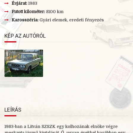
Évjárat:
1983
Futott kilométer:
8100 km
Karosszéria:
Gyári elemek, eredeti fényezés
KÉP AZ AUTÓRÓL
LEÍRÁS
1983-
ban a Litván SZSZK egy kolhozának elnöke végre
megkapta jármű kiutalását. Ő ugyan évekkel korábban egy