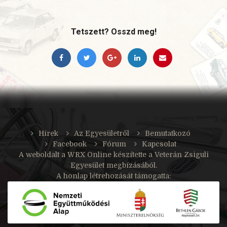
Tetszett? Osszd meg!
Hírek
Az Egyesületről
Bemutatkozó
Facebook
Fórum
Kapcsolat
A weboldalt a
WRX Online
készítette a Veterán Zsiguli
Egyesület megbízásából.
A honlap létrehozását támogatta: