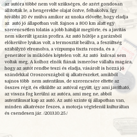
az autóra többé nem volt szükséges, de azért gondosan
állították le, a hengerekbe olajat öntve, felbakolva. Így
további 20 év múlva amikor az unoka elővette, hogy eladja
az autó jó állapotban volt. Sajnos a 800 km alatt egy
szerencsétlen tolatás a jobb hátulját megtörte, és a javítás
nem sikerült igazán profira. Az autó hűtője a garázsból
előkerülve lyukas volt, a termosztát beállva, a feszültség
szabályzó elromolva, a vízpumpa tiszta rozsda, és a
generátor is működés képtelen volt. Az autó kulcsai sem
voltak meg. A kolhoz elnök fiának ismerőse vállalta magára,
hogy az autót rendbe teszi és eladja, vásárolt is hozzá jó
szándékkal Oroszországból új alkatrészeket, amikből
sajnos több nem autentikus, de szerencsére eltette az
összes régit, és elküldte az autóval együtt, így ami javítható,
az vissza fog kerülni az autóra, ami meg ne, abból
autentikusat kap az autó. Az autó szinte új állapotban van,
minden alkatrésze feszes, a motorja végtelenül kulturáltan
és csendesen jár.
/2013.10.25./