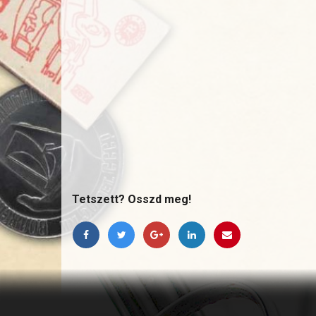
×
MÉDIA MEGJELENÉSEK
Ez meg az
Tetszett? Osszd meg!