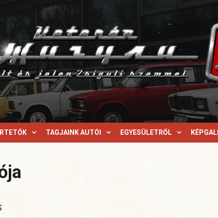
ERTETŐK
TAGJAINK AUTÓI
EGYESÜLETRŐL
KÉPGAL
ója
S