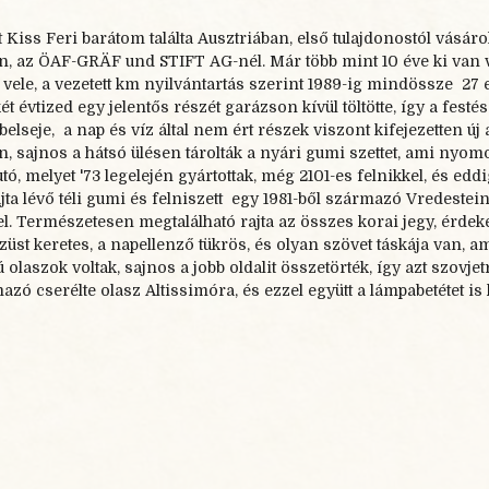
t Kiss Feri barátom találta Ausztriában, első tulajdonostól vásá
n, az ÖAF-
GRÄF und STIFT AG-
nél. Már több mint 10 éve ki van 
vele, a vezetett km nyilvántartás szerint 1989-
ig mindössze 27 
ét évtized egy jelentős részét garázson kívül töltötte, így a festés
A belseje, a nap és víz által nem ért részek viszont kifejezetten
en, sajnos a hátsó ülésen tárolták a nyári gumi szettet, ami nyo
tó, melyet '73 legelején gyártottak, még 2101-
es felnikkel, és edd
ta lévő téli gumi és felniszett egy 1981-
ből származó Vredestein 
el. Természetesen megtalálható rajta az összes korai jegy, érdek
züst keretes, a napellenző tükrös, és olyan szövet táskája van, 
 olaszok voltak, sajnos a jobb oldalit összetörték, így azt szovje
azó cserélte olasz Altissimóra, és ezzel együtt a lámpabetétet is