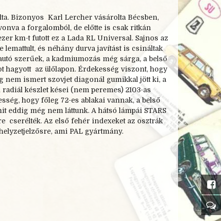
rolta. Bizonyos Karl Lercher vásárolta Bécsben,
vonva a forgalomból, de előtte is csak ritkán
ezer km-
t futott ez a Lada RL Universal. Sajnos az
e lemattult, és néhány durva javítást is csináltak
 új autó szerűek, a kadmiumozás még sárga, a belső
mot hagyott az ülőlapon. Érdekesség viszont, hogy
ig nem ismert szovjet diagonál gumikkal jött ki, a
radiál készlet kései (nem peremes) 2103-
as
esség, hogy főleg 72-
es ablakai vannak, a belső
amit eddig még nem láttunk. A hátsó lámpái STARS
tre cserélték. Az első fehér indexeket az osztrák
 helyzetjelzősre, ami PAL gyártmány.