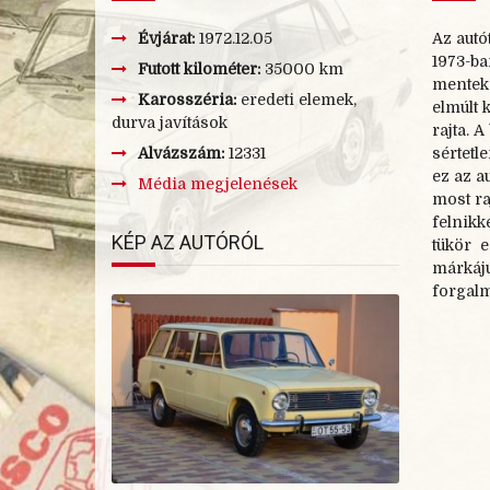
Évjárat:
1972.12.05
Az autó
1973-
ba
Futott kilométer:
35000 km
mentek 
Karosszéria:
eredeti elemek,
elmúlt k
durva javítások
rajta. 
Alvázszám:
12331
sértetl
ez az au
Média megjelenések
most raj
felnikk
KÉP AZ AUTÓRÓL
tükör e
márkájú
forgalm