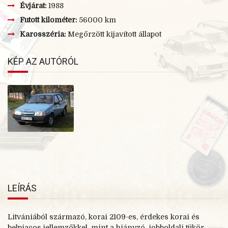
Évjárat:
1988
Futott kilométer:
56000 km
Karosszéria:
Megőrzött kijavított állapot
KÉP AZ AUTÓRÓL
LEÍRÁS
Litvániából származó, korai 2109-
es, érdekes korai és
belpiacos jellemzőkkel, mint a hiányzó jobboldali tükör,