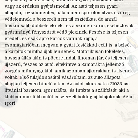
vagy az érdekes gyújtásmodul. Az autó teljesen gyári
állapotú, rozsdamentes, hála a nem spórolós alváz és üreg
védelemnek, a beszerelt nem túl esztétikus, de annál
hasznosabb dobbetéteknek, és a szintén korai, csehszlovák
gyártmányú fényszórót védő plexinek. Festése is teljesen
eredeti, és csak apró karcok vannak rajta, a
csomagtartóban megvan a gyári festékkód cetli is, a belső,
a kárpitok mintha újak lennének. Motorikusan tökéletes,
hosszú állás után is pöccre indul, finoman jár, és teljesen
újszerű, feszes az autó, eltekintve a Samarákra jellemző
zörgős műanyagoktól, amik azonban újkorukban is ilyenek
voltak. Első tulajdonosától vásároltam, az autó állapota
alapján teljesen hihető a km. Az autót, akárcsak a 21033-
ast
litvániai barátom, Igor találta, és intézte a szállítását, aki a
klubban már több autót is szerzett boldog új tulajoknak. Ačiu
Igori!