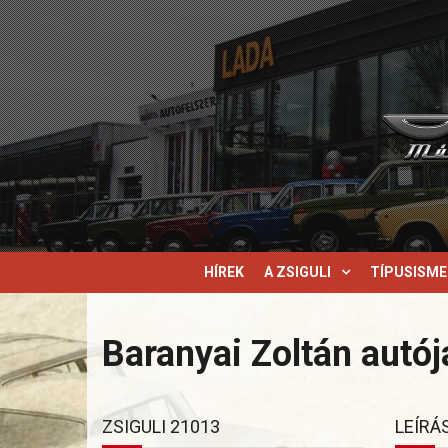
HÍREK
A ZSIGULI
TÍPUSISM
Baranyai Zoltán autój
ZSIGULI 21013
LEÍRÁ