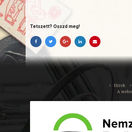
Tetszett? Osszd meg!
Hírek
A webo