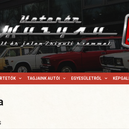
ERTETŐK
TAGJAINK AUTÓI
EGYESÜLETRŐL
KÉPGAL
a
S