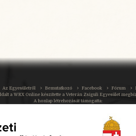
Az Egyesületről
Bemutatkozó
Facebook
Fórum
ldalt a
WRX Online
készítette a Veterán Zsiguli Egyesület megbí
A honlap létrehozását támogatta: